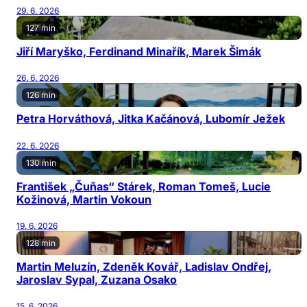
29. 6. 2026
127 min
Jiří Maryško, Ferdinand Minařík, Marek Šimák
26. 6. 2026
126 min
Petra Horváthová, Jitka Kačánová, Lubomír Ježek
22. 6. 2026
130 min
František „Čuňas“ Stárek, Roman Tomeš, Lucie
Kožinová, Martin Vokoun
19. 6. 2026
128 min
Martin Meluzín, Zdeněk Kovář, Ladislav Ondřej,
Jaroslav Sypal, Zuzana Osako
15. 6. 2026