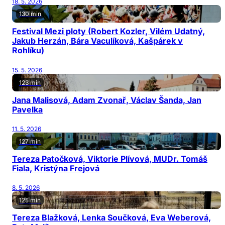
18. 5. 2026
130 min
Festival Mezi ploty (Robert Kozler, Vilém Udatný,
Jakub Herzán, Bára Vaculíková, Kašpárek v
Rohlíku)
15. 5. 2026
123 min
Jana Malisová, Adam Zvonař, Václav Šanda, Jan
Pavelka
11. 5. 2026
127 min
Tereza Patočková, Viktorie Plívová, MUDr. Tomáš
Fiala, Kristýna Frejová
8. 5. 2026
125 min
Tereza Blažková, Lenka Součková, Eva Weberová,