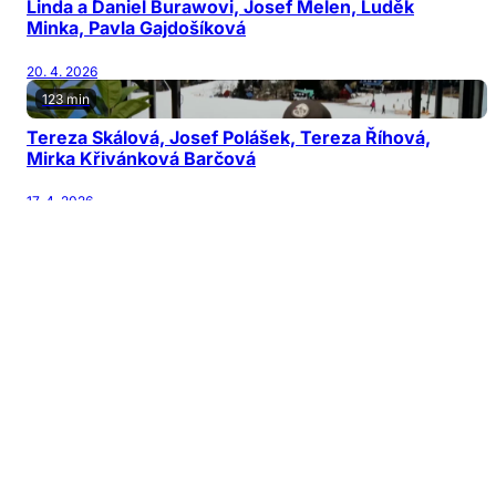
Linda a Daniel Burawovi, Josef Melen, Luděk
Minka, Pavla Gajdošíková
20. 4. 2026
123 min
Tereza Skálová, Josef Polášek, Tereza Říhová,
Mirka Křivánková Barčová
17. 4. 2026
122 min
Jiří Patočka, Martin Karásek, Michal Horňák,
Václav Šanda
13. 4. 2026
126 min
Jana Nagyová Pulm, Adam Kubala, Vladimír
Mikulka
10. 4. 2026
128 min