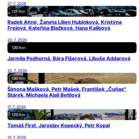
27. 7. 2026
127 min
Radek Ahne, Žaneta Lilien Hubinková, Kristýna
Frejová, Kateřina Blažková, Hana Kalibová
24. 7. 2026
120 min
Jarmila Podhorná, Bára Fišerová, Libuše Addarová
20. 7. 2026
130 min
Šimona Mašková, Petr Mašek, František „Čuňas“
Stárek, Michaela Alali Beitlová
17. 7. 2026
123 min
Tomáš First, Jaroslav Kopecký, Petr Kopal
13. 7. 2026