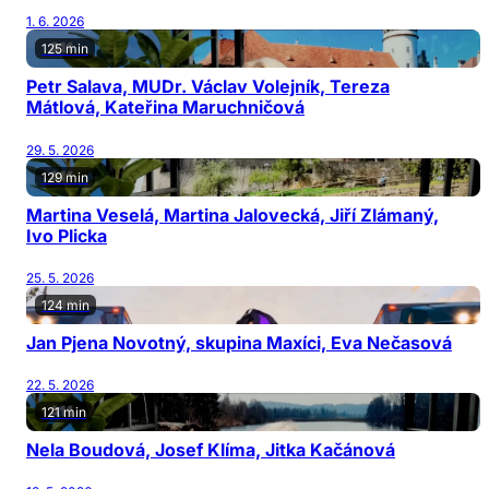
1. 6. 2026
125 min
Petr Salava, MUDr. Václav Volejník, Tereza
Mátlová, Kateřina Maruchničová
29. 5. 2026
129 min
Martina Veselá, Martina Jalovecká, Jiří Zlámaný,
Ivo Plicka
25. 5. 2026
124 min
Jan Pjena Novotný, skupina Maxíci, Eva Nečasová
22. 5. 2026
121 min
Nela Boudová, Josef Klíma, Jitka Kačánová