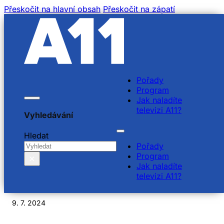
Přeskočit na hlavní obsah
Přeskočit na zápatí
Pořady
Program
Jak naladíte
televizi A11?
Vyhledávání
Kamila Hübsch, Markéta
Hledat
Pořady
Prunerová, Bohuslav
Program
×
Jak naladíte
Vaněk Úvalský
televizi A11?
9. 7. 2024