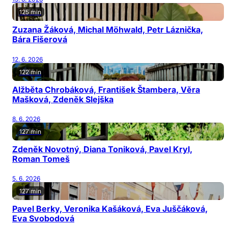
125 min
Zuzana Žáková, Michal Möhwald, Petr Láznička,
Bára Fišerová
12. 6. 2026
122 min
Alžběta Chrobáková, František Štambera, Věra
Mašková, Zdeněk Slejška
8. 6. 2026
127 min
Zdeněk Novotný, Diana Toniková, Pavel Kryl,
Roman Tomeš
5. 6. 2026
127 min
Pavel Berky, Veronika Kašáková, Eva Juščáková,
Eva Svobodová