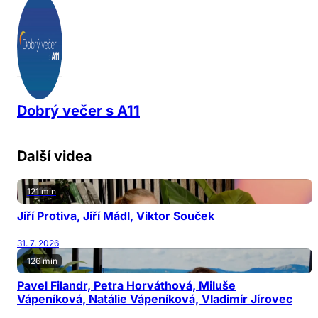
Dobrý večer s A11
Další videa
121 min
Jiří Protiva, Jiří Mádl, Viktor Souček
31. 7. 2026
126 min
Pavel Filandr, Petra Horváthová, Miluše
Vápeníková, Natálie Vápeníková, Vladimír Jírovec