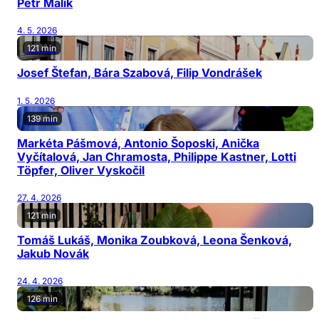
Petr Malík
4. 5. 2026
121 min
Josef Štefan, Bára Szabová, Filip Vondrášek
1. 5. 2026
139 min
Markéta Pášmová, Antonio Šoposki, Anička
Vyčítalová, Jan Chramosta, Philippe Kastner, Lotti
Töpfer, Oliver Vyskočil
27. 4. 2026
121 min
Tomáš Lukáš, Monika Zoubková, Leona Šenková,
Jakub Novák
24. 4. 2026
126 min