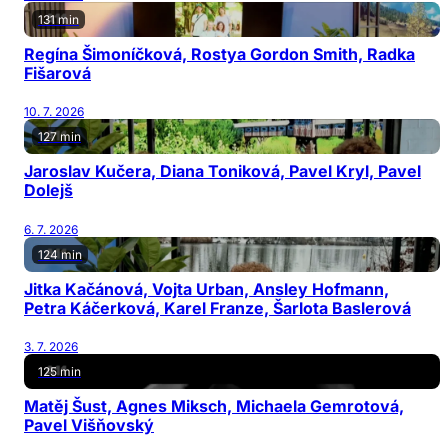
131 min
Regína Šimoníčková, Rostya Gordon Smith, Radka
Fišarová
10. 7. 2026
127 min
Jaroslav Kučera, Diana Toniková, Pavel Kryl, Pavel
Dolejš
6. 7. 2026
124 min
Jitka Kačánová, Vojta Urban, Ansley Hofmann,
Petra Káčerková, Karel Franze, Šarlota Baslerová
3. 7. 2026
125 min
Matěj Šust, Agnes Miksch, Michaela Gemrotová,
Pavel Višňovský