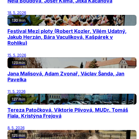
Nela Boudová, Josef Klíma, Jitka Kačánová
18. 5. 2026
130 min
Festival Mezi ploty (Robert Kozler, Vilém Udatný,
Jakub Herzán, Bára Vaculíková, Kašpárek v
Rohlíku)
15. 5. 2026
123 min
Jana Malisová, Adam Zvonař, Václav Šanda, Jan
Pavelka
11. 5. 2026
127 min
Tereza Patočková, Viktorie Plívová, MUDr. Tomáš
Fiala, Kristýna Frejová
8. 5. 2026
125 min