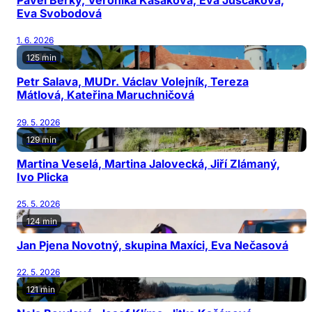
Pavel Berky, Veronika Kašáková, Eva Juščáková,
Eva Svobodová
1. 6. 2026
125 min
Petr Salava, MUDr. Václav Volejník, Tereza
Mátlová, Kateřina Maruchničová
29. 5. 2026
129 min
Martina Veselá, Martina Jalovecká, Jiří Zlámaný,
Ivo Plicka
25. 5. 2026
124 min
Jan Pjena Novotný, skupina Maxíci, Eva Nečasová
22. 5. 2026
121 min