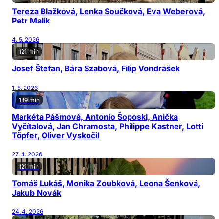
Tereza Blažková, Lenka Součková, Eva Weberová,
Petr Malík
4. 5. 2026
121 min
Josef Štefan, Bára Szabová, Filip Vondrášek
1. 5. 2026
139 min
Markéta Pášmová, Antonio Šoposki, Anička
Vyčítalová, Jan Chramosta, Philippe Kastner, Lotti
Töpfer, Oliver Vyskočil
27. 4. 2026
121 min
Tomáš Lukáš, Monika Zoubková, Leona Šenková,
Jakub Novák
24. 4. 2026