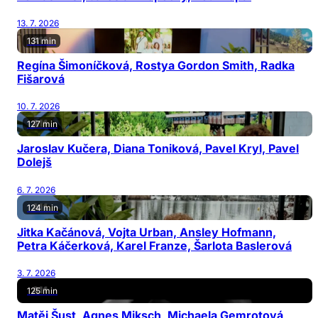
13. 7. 2026
131 min
Regína Šimoníčková, Rostya Gordon Smith, Radka
Fišarová
10. 7. 2026
127 min
Jaroslav Kučera, Diana Toniková, Pavel Kryl, Pavel
Dolejš
6. 7. 2026
124 min
Jitka Kačánová, Vojta Urban, Ansley Hofmann,
Petra Káčerková, Karel Franze, Šarlota Baslerová
3. 7. 2026
125 min
Matěj Šust, Agnes Miksch, Michaela Gemrotová,