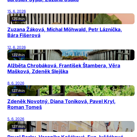
15. 6. 2026
125 min
Zuzana Žáková, Michal Möhwald, Petr Láznička,
Bára Fišerová
12. 6. 2026
122 min
Alžběta Chrobáková, František Štambera, Věra
Mašková, Zdeněk Slejška
8. 6. 2026
127 min
Zdeněk Novotný, Diana Toniková, Pavel Kryl,
Roman Tomeš
5. 6. 2026
127 min