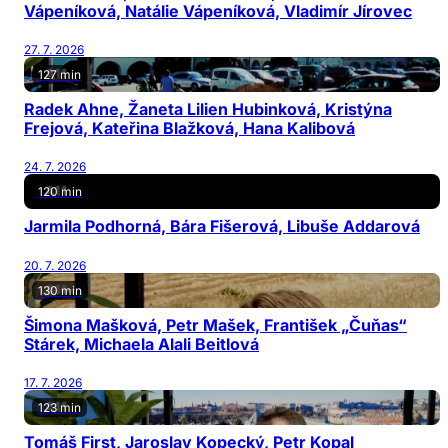
Vápeníková, Natálie Vápeníková, Vladimír Jírovec
27. 7. 2026
127 min
Radek Ahne, Žaneta Lilien Hubinková, Kristýna
Frejová, Kateřina Blažková, Hana Kalibová
24. 7. 2026
120 min
Jarmila Podhorná, Bára Fišerová, Libuše Addarová
20. 7. 2026
130 min
Šimona Mašková, Petr Mašek, František „Čuňas“
Stárek, Michaela Alali Beitlová
17. 7. 2026
123 min
Tomáš First, Jaroslav Kopecký, Petr Kopal