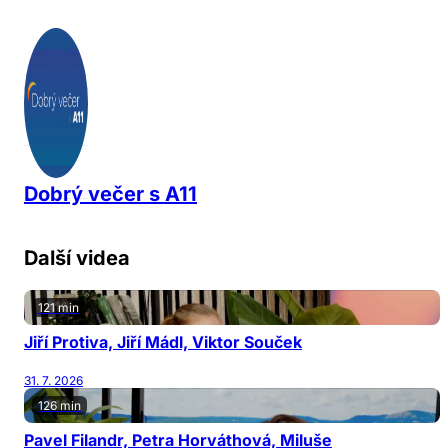
Dobrý večer s A11
Další videa
121 min
Jiří Protiva, Jiří Mádl, Viktor Souček
31. 7. 2026
126 min
Pavel Filandr, Petra Horváthová, Miluše