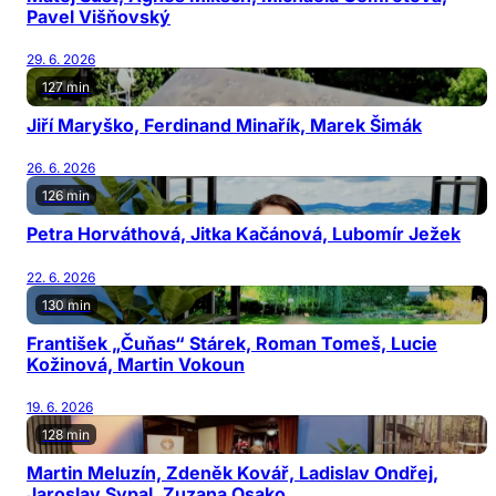
Pavel Višňovský
29. 6. 2026
127 min
Jiří Maryško, Ferdinand Minařík, Marek Šimák
26. 6. 2026
126 min
Petra Horváthová, Jitka Kačánová, Lubomír Ježek
22. 6. 2026
130 min
František „Čuňas“ Stárek, Roman Tomeš, Lucie
Kožinová, Martin Vokoun
19. 6. 2026
128 min
Martin Meluzín, Zdeněk Kovář, Ladislav Ondřej,
Jaroslav Sypal, Zuzana Osako