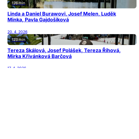
126 min
Linda a Daniel Burawovi, Josef Melen, Luděk
Minka, Pavla Gajdošíková
20. 4. 2026
123 min
Tereza Skálová, Josef Polášek, Tereza Říhová,
Mirka Křivánková Barčová
17. 4. 2026
122 min
Jiří Patočka, Martin Karásek, Michal Horňák,
Václav Šanda
13. 4. 2026
126 min
Jana Nagyová Pulm, Adam Kubala, Vladimír
Mikulka