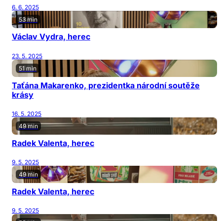
6. 6. 2025
53 min
Václav Vydra, herec
23. 5. 2025
51 min
Taťána Makarenko, prezidentka národní soutěže
krásy
16. 5. 2025
49 min
Radek Valenta, herec
9. 5. 2025
49 min
Radek Valenta, herec
9. 5. 2025