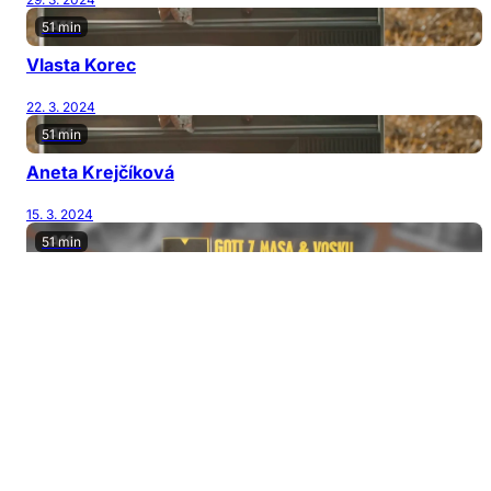
51 min
Vlasta Korec
22. 3. 2024
51 min
Aneta Krejčíková
15. 3. 2024
51 min
Miloš Pokorný
8. 3. 2024
51 min
Hana Kynychová
1. 3. 2024
51 min