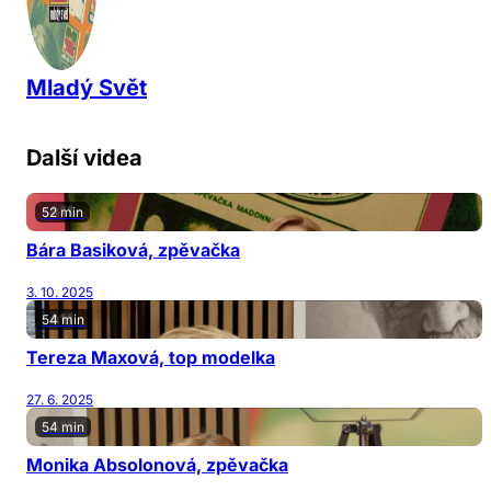
Mladý Svět
Další videa
52 min
Bára Basiková, zpěvačka
3. 10. 2025
54 min
Tereza Maxová, top modelka
27. 6. 2025
54 min
Monika Absolonová, zpěvačka