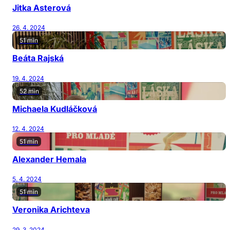
Jitka Asterová
26. 4. 2024
51 min
Beáta Rajská
19. 4. 2024
52 min
Michaela Kudláčková
12. 4. 2024
51 min
Alexander Hemala
5. 4. 2024
51 min
Veronika Arichteva
29. 3. 2024