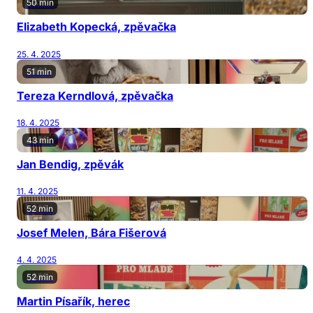
50 min
Elizabeth Kopecká, zpěvačka
25. 4. 2025
51 min
Tereza Kerndlová, zpěvačka
18. 4. 2025
43 min
Jan Bendig, zpěvák
11. 4. 2025
52 min
Josef Melen, Bára Fišerová
4. 4. 2025
52 min
Martin Písařík, herec