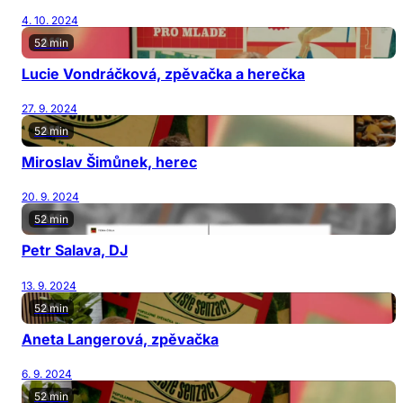
4. 10. 2024
52 min
Lucie Vondráčková, zpěvačka a herečka
27. 9. 2024
52 min
Miroslav Šimůnek, herec
20. 9. 2024
52 min
Petr Salava, DJ
13. 9. 2024
52 min
Aneta Langerová, zpěvačka
6. 9. 2024
52 min