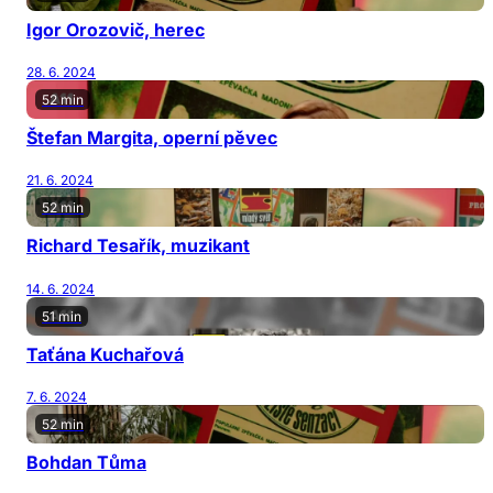
Igor Orozovič, herec
28. 6. 2024
52 min
Štefan Margita, operní pěvec
21. 6. 2024
52 min
Richard Tesařík, muzikant
14. 6. 2024
51 min
Taťána Kuchařová
7. 6. 2024
52 min
Bohdan Tůma