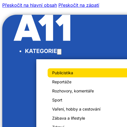
Přeskočit na hlavní obsah
Přeskočit na zápatí
/
KATEGORIE
/
Domů
Videa
Severočeské Čapí hnízdo. Za péči o postižené hrozí věze
Publicistika
Reportáže
Rozhovory, komentáře
Sport
Severočeské Čapí hnízdo. Za péči 
Vaření, hobby a cestování
vězení!
Zábava a lifestyle
8. 5. 2024