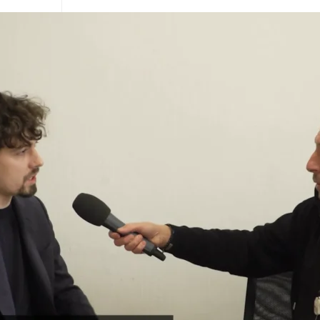
5
n
25