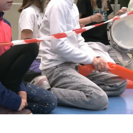
iční most na Výtoni
23
most
23
dům
23