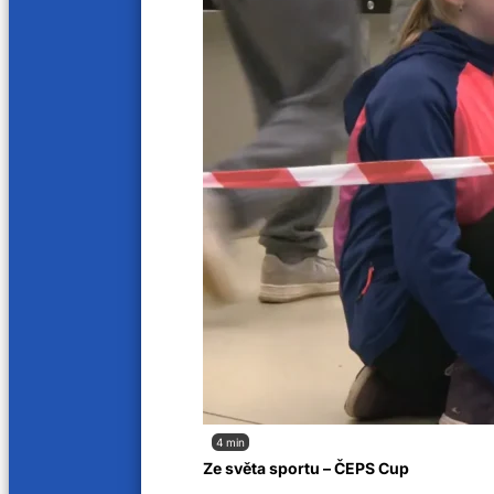
17 min
25 min
Boj o vodu 1/2
Železn
24. 5. 2023
19. 5. 20
16 min
23 min
Boj o parkování
Boj o 
16. 5. 2023
11. 5. 20
28 min
19 min
Banat
Boj o 
2. 5. 2023
28. 4. 20
4 min
Ze světa sportu – ČEPS Cup