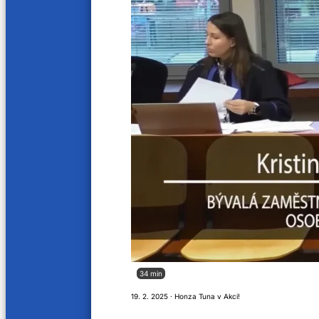
13. 11. 2024
6. 11. 20
36 min
37 min
Dramatický vývoj kauzy
Polici
30. 10. 2024
23. 10. 2
42 min
47 mi
Péče o seniory v Heliasu Ústí nad Lanem
Boj o 
16. 10. 2024
9. 10. 20
29 min
46 mi
Co se děje v Ústí v modrém domu pro
Museli
postižené děti!
22. 5. 20
29. 5. 2024
34 min
40 min
16 min
19. 2. 2025 · Honza Tuna v Akci!
Soud za péči o postižené. Zavolala na nás
Severo