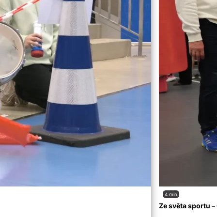
4 min
Ze světa sportu 