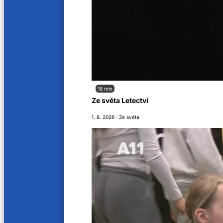
19 min
37 min
Velká automobilová loupež 2
Boj o 
18. 11. 2023
28. 10. 2
32 min
24 mi
Velká automobilová loupež
Boj o 
16 min
8. 9. 2023
15. 8. 20
Ze světa Letectví
1. 8. 2026 · Ze světa
24 min
16 min
Boj o ekologii 1/2
Boj o 
2. 8. 2023
4. 7. 202
1 min
16 min
Boj o vodu 2/2
Boj o 
27. 6. 2023
14. 6. 20