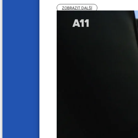
policii! – Helias
postiž
ZOBRAZIT DALŠÍ
15. 5. 2024
8. 5. 202
16 min
28 min
Severočeské Čapí hnízdo. Za péči o
Boj o 
postižené hrozí vězení!
1. 5. 202
8. 5. 2024
30 min
15 min
Neuvěřitelné praktiky!
Tuna 
24. 4. 2024
17. 4. 20
18 min
19 min
Tuna vs. Ovoce od cesty
Velká 
17. 4. 2024
18. 11. 2