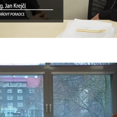
í proces s madam „POUHÝCH 95%“
5
n
í proces s madam „POUHÝCH 95%“
25
ýváme obří podvody
024
n
é řádění sociálního pracovníka