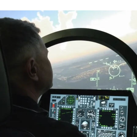
ené hrozí vězení!
4
peníze pro postižené
4
vs. CHARITA
24
automobilová loupež 2
023