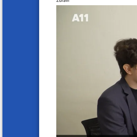
Zdraví
Honza Tuna v Akci!
Další videa
25 min
27 min
Účetní démonka
5. 3. 202
12. 3. 2025
45 min
34 mi
26. 2. 2025
19. 2. 20