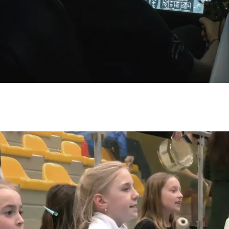
české moře
023
n
ekologii 2/2
23
vodu 3
3
hotel
23