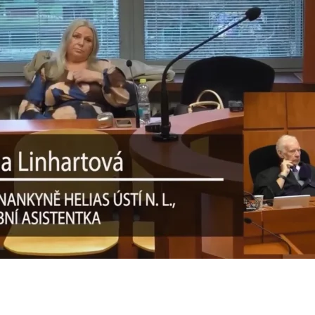
24
e jde po Korpošovi!
024
n
Lipno 2
24
n
 jsme do Ústí znovu!
24
české Čapí hnízdo. Za péči o