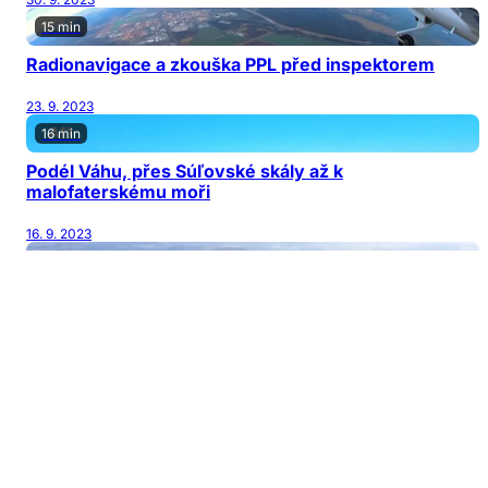
15 min
Radionavigace a zkouška PPL před inspektorem
23. 9. 2023
16 min
Podél Váhu, přes Súľovské skály až k
malofaterskému moři
16. 9. 2023
12 min
Do centra trnek a slivovice a na oběd vírníkem
9. 9. 2023
14 min
Charitativní let nad Valašskem
2. 9. 2023
13 min