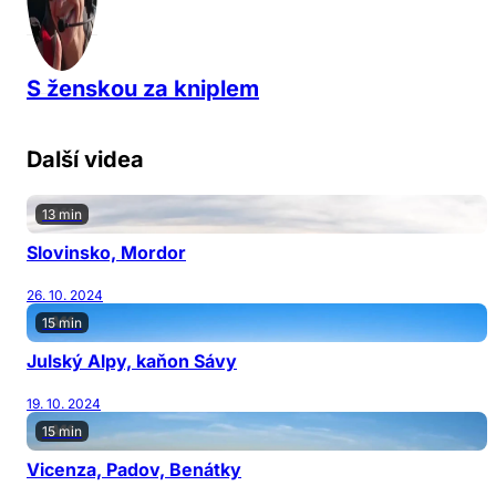
S ženskou za kniplem
Další videa
13 min
Slovinsko, Mordor
26. 10. 2024
15 min
Julský Alpy, kaňon Sávy
19. 10. 2024
15 min
Vicenza, Padov, Benátky