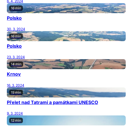
6. 4. 2024
16 min
Polsko
30. 3. 2024
16 min
Polsko
23. 3. 2024
14 min
Krnov
16. 3. 2024
15 min
Přelet nad Tatrami a památkami UNESCO
9. 3. 2024
12 min