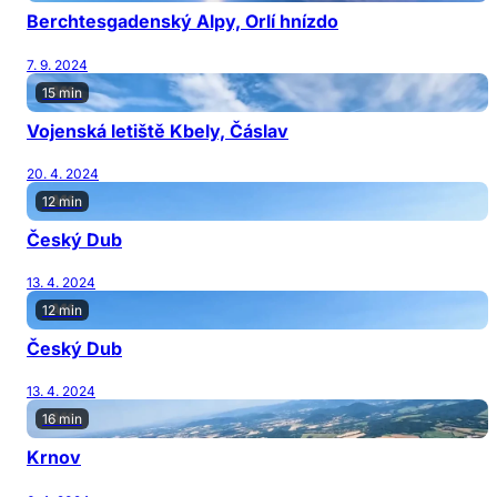
Berchtesgadenský Alpy, Orlí hnízdo
7. 9. 2024
15 min
Vojenská letiště Kbely, Čáslav
20. 4. 2024
12 min
Český Dub
13. 4. 2024
12 min
Český Dub
13. 4. 2024
16 min
Krnov