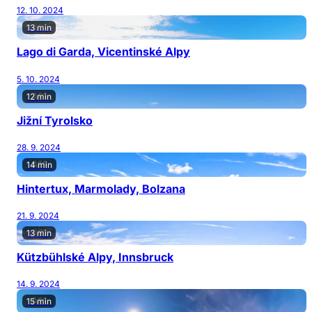
12. 10. 2024
13 min
Lago di Garda, Vicentinské Alpy
5. 10. 2024
12 min
Jižní Tyrolsko
28. 9. 2024
14 min
Hintertux, Marmolady, Bolzana
21. 9. 2024
13 min
Kützbühlské Alpy, Innsbruck
14. 9. 2024
15 min