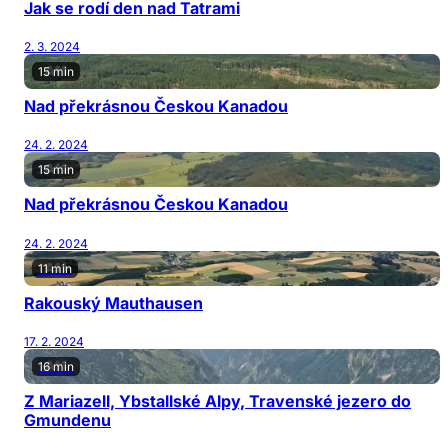
Jak se rodí den nad Tatrami
2. 3. 2024
15 min
Nad překrásnou Českou Kanadou
24. 2. 2024
15 min
Nad překrásnou Českou Kanadou
24. 2. 2024
11 min
Rakouský Mauthausen
17. 2. 2024
16 min
Z Mariazell, Ybstallské Alpy, Travenské jezero do
Gmundenu