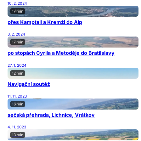
10. 2. 2024
17 min
přes Kamptall a Kremži do Alp
3. 2. 2024
17 min
po stopách Cyrila a Metoděje do Bratilslavy
27. 1. 2024
12 min
Navigační soutěž
11. 11. 2023
16 min
sečská přehrada, Lichnice, Vrátkov
4. 11. 2023
13 min