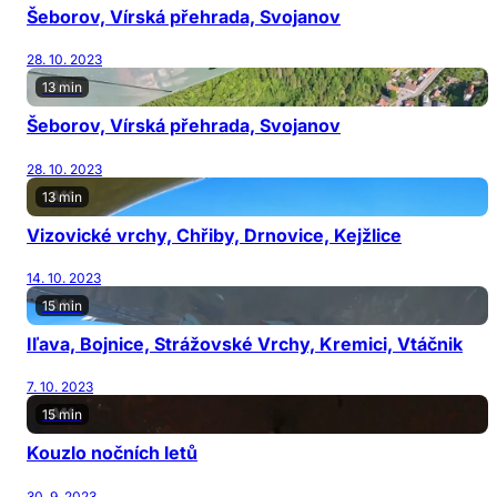
Šeborov, Vírská přehrada, Svojanov
28. 10. 2023
13 min
Šeborov, Vírská přehrada, Svojanov
28. 10. 2023
13 min
Vizovické vrchy, Chřiby, Drnovice, Kejžlice
14. 10. 2023
15 min
Iľava, Bojnice, Strážovské Vrchy, Kremici, Vtáčnik
7. 10. 2023
15 min
Kouzlo nočních letů
30. 9. 2023